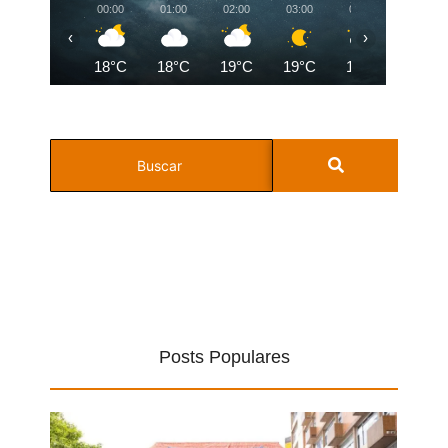
00:00
01:00
02:00
03:00
04:00
05:00
‹
›
18°C
18°C
19°C
19°C
19°C
19°C
Posts Populares