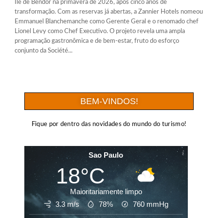
Île de Bendor na primavera de 2026, após cinco anos de
transformação. Com as reservas já abertas, a Zannier Hotels nomeou
Emmanuel Blanchemanche como Gerente Geral e o renomado chef
Lionel Levy como Chef Executivo. O projeto revela uma ampla
programação gastronômica e de bem-estar, fruto do esforço
conjunto da Société...
BEM-VINDOS!
Fique por dentro das novidades do mundo do turismo!
Sao Paulo
18°C
Maioritariamente limpo
3.3 m/s
78%
760
mmHg