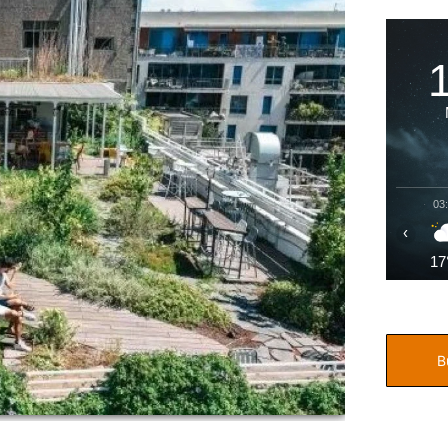
03
‹
17