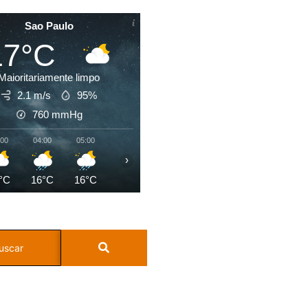
Sao Paulo
17°C
Maioritariamente limpo
2.1 m/s
95%
760
mmHg
:00
04:00
05:00
06:00
07:00
08:00
09:00
10:0
›
°C
16°C
16°C
16°C
16°C
17°C
19°C
22°