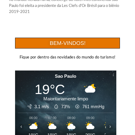
Paulo foi eleita a presidente da Les Clefs d'Or Brésil para o biênio
2019-2021
BEM-VINDOS!
Fique por dentro das novidades do mundo do turismo!
Sao Paulo
19°C
Maioritariamente limpo
3.1 m/s
73%
761
mmHg
06:00
07:00
08:00
09:00
10:00
11:00
‹
›