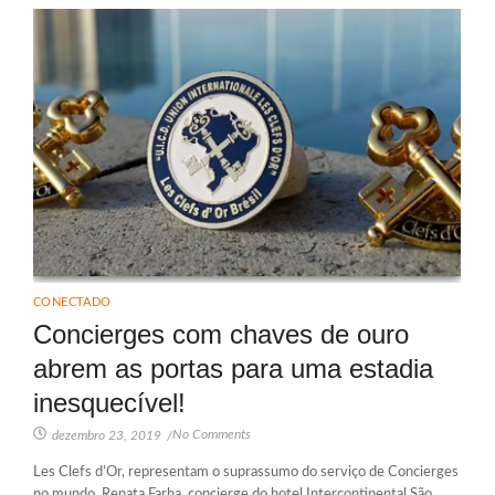
CONECTADO
Concierges com chaves de ouro
abrem as portas para uma estadia
inesquecível!
No Comments
dezembro 23, 2019
/
Les Clefs d’Or, representam o suprassumo do serviço de Concierges
no mundo. Renata Farha, concierge do hotel Intercontinental São