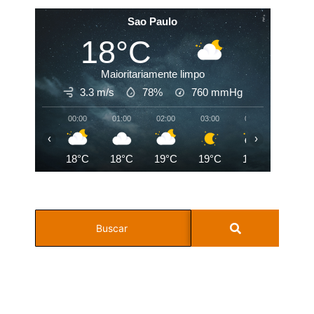
Sao Paulo
18°C
Maioritariamente limpo
3.3 m/s
78%
760
mmHg
00:00
01:00
02:00
03:00
04:00
05:00
‹
›
18°C
18°C
19°C
19°C
19°C
19°C