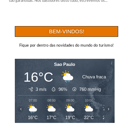
são garantidas. Nos bastidores disso tudo, escrevemos os...
BEM-VINDOS!
Fique por dentro das novidades do mundo do turismo!
Sao Paulo
16°C
Chuva fraca
3 m/s
96%
760
mmHg
07:00
08:00
09:00
10:00
11:00
12:00
‹
›
16°C
17°C
19°C
22°C
24°C
25°C