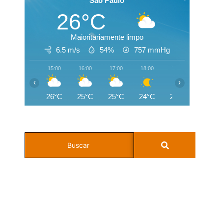
Sao Paulo
26°C
Maioritariamente limpo
6.5 m/s
54%
757
mmHg
15:00
16:00
17:00
18:00
19:00
20:00
‹
›
26°C
25°C
25°C
24°C
22°C
22°C