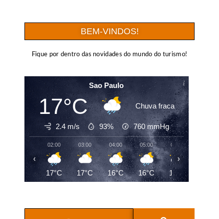
BEM-VINDOS!
Fique por dentro das novidades do mundo do turismo!
Sao Paulo
17°C
Chuva fraca
2.4 m/s
93%
760
mmHg
02:00
03:00
04:00
05:00
06:00
07:00
‹
›
17°C
17°C
16°C
16°C
16°C
16°C