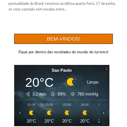
pontualidade do Brasil, retomou na última quarta-feira, 17 de junho,
os voos sazonais sem escalas entre...
BEM-VINDOS!
Fique por dentro das novidades do mundo do turismo!
Sao Paulo
20°C
Limpo
3.2 m/s
69%
760
mmHg
01:00
02:00
03:00
04:00
05:00
06:00
‹
›
20°C
20°C
20°C
20°C
20°C
19°C