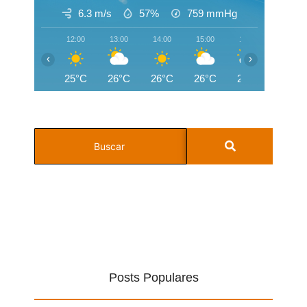
6.3 m/s
57%
759
mmHg
12:00
13:00
14:00
15:00
16:00
17:00
‹
›
25°C
26°C
26°C
26°C
25°C
25°C
Posts Populares