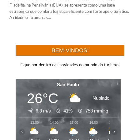
Filadélfia, na Pensilvânia (EUA), se apresenta como uma base
estratégica que combina logística eficiente com forte apelo turístico.
A cidade será uma das...
BEM-VINDOS!
Fique por dentro das novidades do mundo do turismo!
Sao Paulo
26°C
Nublado
6.3 m/s
41%
758
mmHg
13:00
14:00
15:00
16:00
17:00
18:00
‹
›