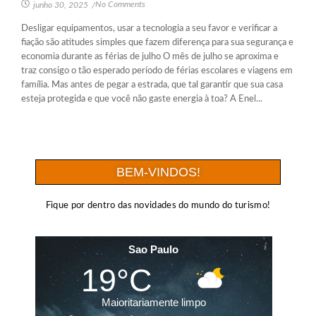
No Comments
junho 30, 2025
/
Desligar equipamentos, usar a tecnologia a seu favor e verificar a
fiação são atitudes simples que fazem diferença para sua segurança e
economia durante as férias de julho O mês de julho se aproxima e
traz consigo o tão esperado período de férias escolares e viagens em
família. Mas antes de pegar a estrada, que tal garantir que sua casa
esteja protegida e que você não gaste energia à toa? A Enel...
BEM-VINDOS!
Fique por dentro das novidades do mundo do turismo!
Sao Paulo
19°C
Maioritariamente limpo