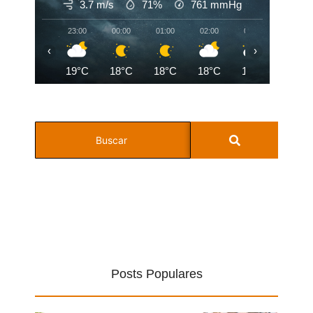
3.7 m/s
71%
761
mmHg
23:00
00:00
01:00
02:00
03:00
04:00
‹
›
19°C
18°C
18°C
18°C
18°C
18°C
Posts Populares