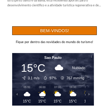
do Espírito Santo e da Bahia, está recebendo aportes para o
desenvolvimento científico e a atividade turística regenerativa e de...
BEM-VINDOS!
Fique por dentro das novidades do mundo do turismo!
Sao Paulo
15°C
Nublado
3.1 m/s
97%
767
mmHg
05:00
06:00
07:00
08:00
09:00
10:00
‹
›
15°C
15°C
15°C
15°C
15°C
16°C