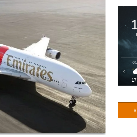
00
‹
17