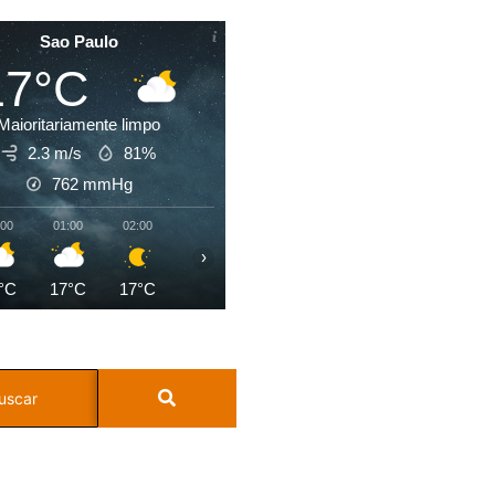
Sao Paulo
17°C
Maioritariamente limpo
2.3 m/s
81%
762
mmHg
:00
01:00
02:00
03:00
04:00
05:00
06:00
07:0
›
°C
17°C
17°C
17°C
17°C
17°C
17°C
17°