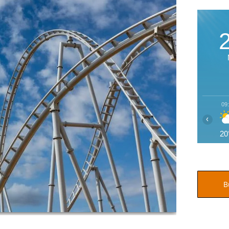
09
‹
20