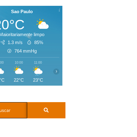
Sao Paulo
20°C
Maioritariamente limpo
1.3 m/s
85%
764
mmHg
:00
10:00
11:00
12:00
13:00
14:00
15:00
16:0
›
°C
22°C
23°C
24°C
25°C
25°C
23°C
20°