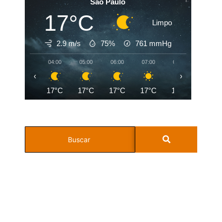
Sao Paulo
17°C
Limpo
2.9 m/s
75%
761
mmHg
04:00
05:00
06:00
07:00
08:00
09:00
‹
›
17°C
17°C
17°C
17°C
19°C
21°C