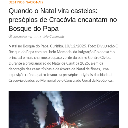
DESTINOS NACIONAIS
Quando o Natal vira castelos:
presépios de Cracóvia encantam no
Bosque do Papa
No Comments
dezembro 16, 2025
/
Natal no Bosque do Papa. Curitiba, 10/12/2025. Foto: Divulgação O
Bosque do Papa com seu belo Memorial da Imigração Polonesa é o
principal e mais charmoso espaço verde do bairro Centro Cívico.
Durante a programação do Natal de Curitiba 2025, além da
decoração das casas típicas e da árvore de Natal de flores, uma
exposição reúne quatro tesouros: presépios originais da cidade de
Cracóvia doados ao Memorial pelo Consulado Geral da República...