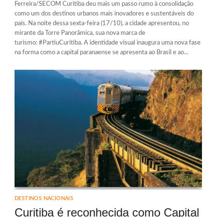
Ferreira/SECOM Curitiba deu mais um passo rumo à consolidação
como um dos destinos urbanos mais inovadores e sustentáveis do
país. Na noite dessa sexta-feira (17/10), a cidade apresentou, no
mirante da Torre Panorâmica, sua nova marca de
turismo: #PartiuCuritiba. A identidade visual inaugura uma nova fase
na forma como a capital paranaense se apresenta ao Brasil e ao...
DESTINOS NACIONAIS
Curitiba é reconhecida como Capital