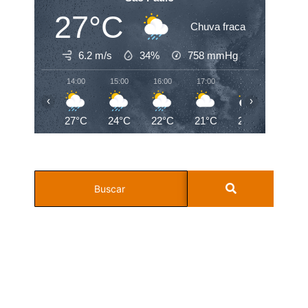
27°C
Chuva fraca
6.2 m/s
34%
758
mmHg
14:00
15:00
16:00
17:00
18:00
19:00
‹
›
27°C
24°C
22°C
21°C
20°C
19°C