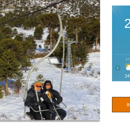
17
‹
24