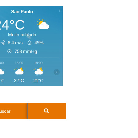
Sao Paulo
24°C
Muito nublado
6.4 m/s
49%
758
mmHg
:00
18:00
19:00
20:00
21:00
22:00
23:00
00:0
›
°C
22°C
21°C
20°C
20°C
19°C
18°C
17°