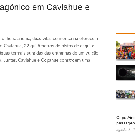
atagônico em Caviahue e
rdilheira andina, duas vilas de montanha oferecem
Caviahue, 22 quilômetros de pistas de esqui e
águas termais surgidas das entranhas de um vulcão
ro. Juntas, Caviahue e Copahue constroem uma
Copa Airl
passage
agosto 5, 