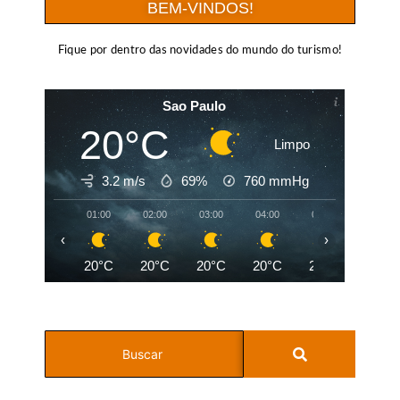
BEM-VINDOS!
Fique por dentro das novidades do mundo do turismo!
Sao Paulo
20°C
Limpo
3.2 m/s
69%
760
mmHg
01:00
02:00
03:00
04:00
05:00
06:00
‹
›
20°C
20°C
20°C
20°C
20°C
19°C