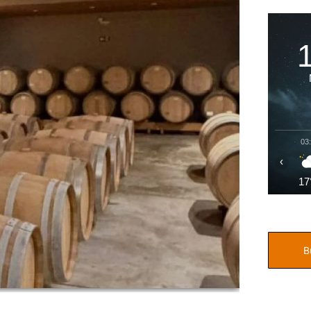
03
‹
17