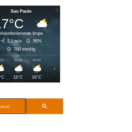
Sao Paulo
17°C
Maioritariamente limpo
2.1 m/s
95%
760
mmHg
:00
04:00
05:00
06:00
07:00
08:00
09:00
10:0
›
°C
16°C
16°C
16°C
16°C
17°C
19°C
22°