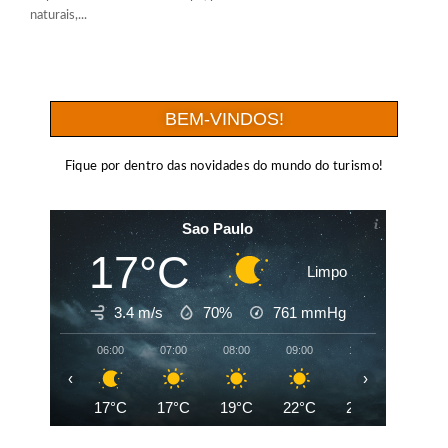
naturais,...
BEM-VINDOS!
Fique por dentro das novidades do mundo do turismo!
Sao Paulo
17°C
Limpo
3.4 m/s
70%
761
mmHg
06:00
07:00
08:00
09:00
10:00
11:00
‹
›
17°C
17°C
19°C
22°C
24°C
26°C