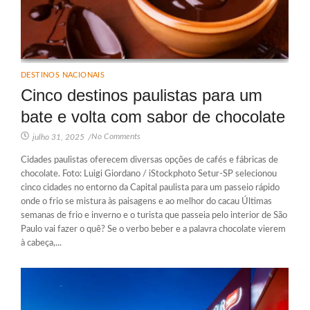
DESTINOS NACIONAIS
Cinco destinos paulistas para um
bate e volta com sabor de chocolate
No Comments
julho 31, 2025
/
Cidades paulistas oferecem diversas opções de cafés e fábricas de
chocolate. Foto: Luigi Giordano / iStockphoto Setur-SP selecionou
cinco cidades no entorno da Capital paulista para um passeio rápido
onde o frio se mistura às paisagens e ao melhor do cacau Últimas
semanas de frio e inverno e o turista que passeia pelo interior de São
Paulo vai fazer o quê? Se o verbo beber e a palavra chocolate vierem
à cabeça,...