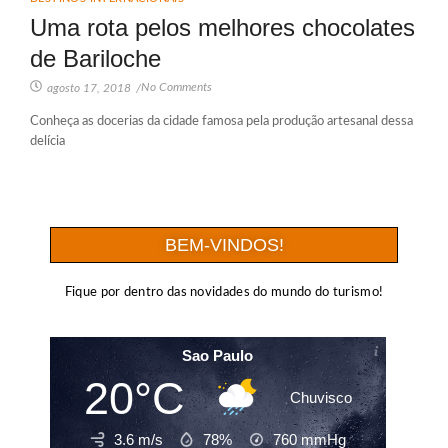
Uma rota pelos melhores chocolates
de Bariloche
No Comments
agosto 17, 2018
/
Conheça as docerias da cidade famosa pela produção artesanal dessa
delícia
BEM-VINDOS!
Fique por dentro das novidades do mundo do turismo!
Sao Paulo
20°C
Chuvisco
3.6 m/s
78%
760
mmHg