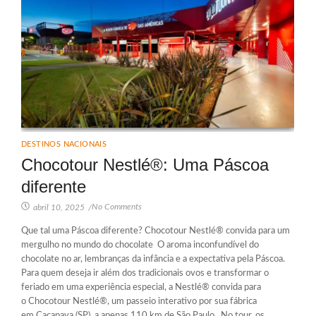
DESTINOS NACIONAIS
Chocotour Nestlé®: Uma Páscoa
diferente
No Comments
abril 10, 2025
/
Que tal uma Páscoa diferente? Chocotour Nestlé® convida para um
mergulho no mundo do chocolate O aroma inconfundível do
chocolate no ar, lembranças da infância e a expectativa pela Páscoa.
Para quem deseja ir além dos tradicionais ovos e transformar o
feriado em uma experiência especial, a Nestlé® convida para
o Chocotour Nestlé®, um passeio interativo por sua fábrica
em Caçapava (SP), a apenas 110 km de São Paulo. No tour, os