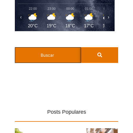
22:00
23:00
00:00
01:00
02:00
03:00
‹
›
20°C
19°C
18°C
17°C
17°C
17°C
Posts Populares