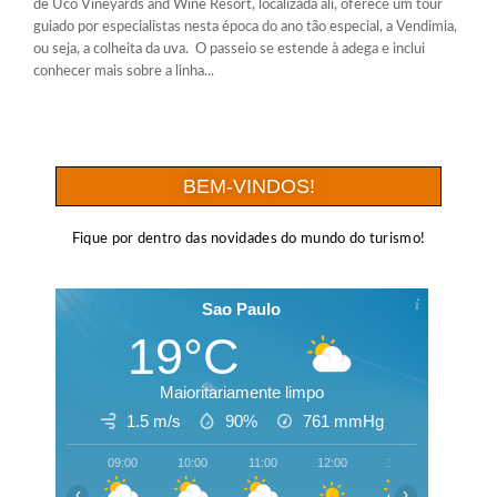
de Uco Vineyards and Wine Resort, localizada ali, oferece um tour
guiado por especialistas nesta época do ano tão especial, a Vendimia,
ou seja, a colheita da uva. O passeio se estende à adega e inclui
conhecer mais sobre a linha...
BEM-VINDOS!
Fique por dentro das novidades do mundo do turismo!
Sao Paulo
19°C
Maioritariamente limpo
1.5 m/s
90%
761
mmHg
09:00
10:00
11:00
12:00
13:00
14:00
‹
›