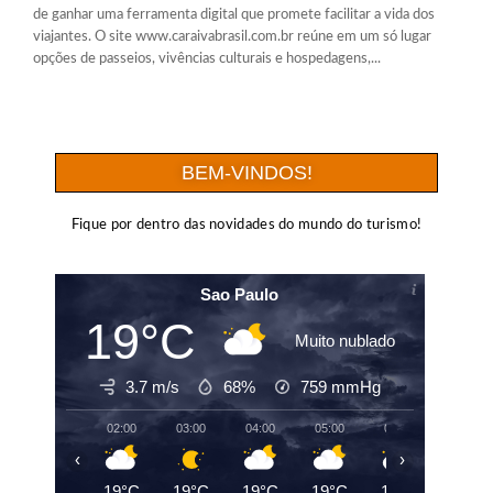
de ganhar uma ferramenta digital que promete facilitar a vida dos
viajantes. O site www.caraivabrasil.com.br reúne em um só lugar
opções de passeios, vivências culturais e hospedagens,...
BEM-VINDOS!
Fique por dentro das novidades do mundo do turismo!
Sao Paulo
19°C
Muito nublado
3.7 m/s
68%
759
mmHg
02:00
03:00
04:00
05:00
06:00
07:00
‹
›
19°C
19°C
19°C
19°C
19°C
20°C