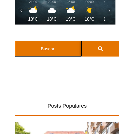
21:00
22:00
23:00
00:00
01:00
02:00
‹
›
18°C
18°C
19°C
18°C
18°C
18°C
Posts Populares