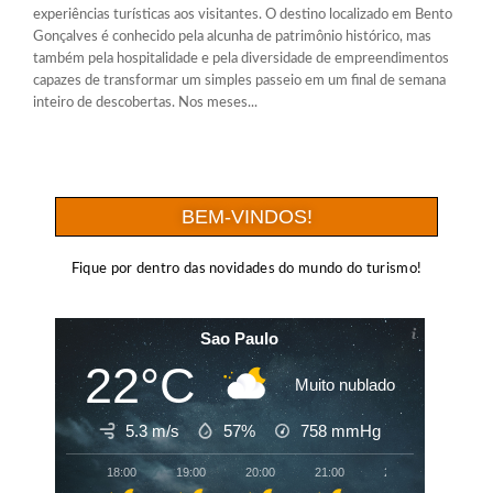
experiências turísticas aos visitantes. O destino localizado em Bento
Gonçalves é conhecido pela alcunha de patrimônio histórico, mas
também pela hospitalidade e pela diversidade de empreendimentos
capazes de transformar um simples passeio em um final de semana
inteiro de descobertas. Nos meses...
BEM-VINDOS!
Fique por dentro das novidades do mundo do turismo!
Sao Paulo
22°C
Muito nublado
5.3 m/s
57%
758
mmHg
18:00
19:00
20:00
21:00
22:00
23:00