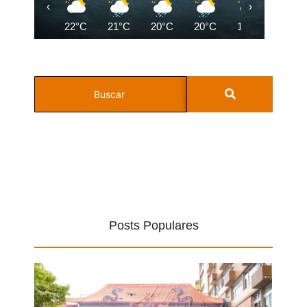
‹
›
22°C
21°C
20°C
20°C
19°C
18°C
Posts Populares