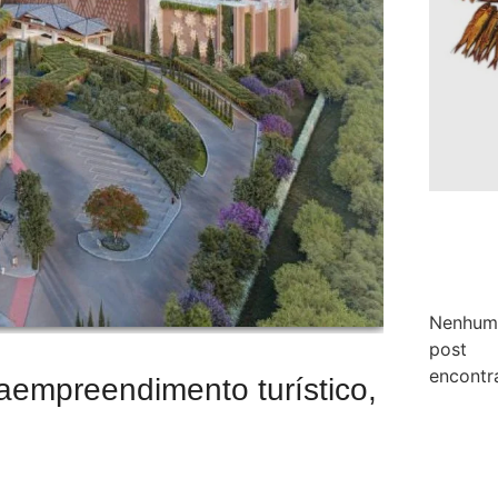
Nenhum
post
encontr
empreendimento turístico,