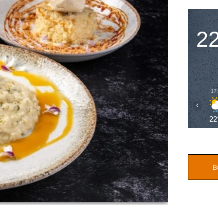
2
17
‹
22