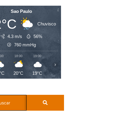
Sao Paulo
2°C
Chuvisco
4.3 m/s
56%
760
mmHg
:00
18:00
19:00
20:00
21:00
22:00
23:00
00:0
›
°C
20°C
19°C
18°C
18°C
18°C
19°C
18°