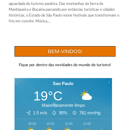
aguardada do turismo paulista. Das montanhas da Serra da
Mantiqueira e Bocaina passando por estâncias turísticas e cidades
históricas, o Estado de São Paulo reúne festivais que transformam o
frio em convite. Música,...
BEM-VINDOS!
Fique por dentro das novidades do mundo do turismo!
Sao Paulo
19°C
Maioritariamente limpo
1.5 m/s
90%
761
mmHg
09:00
10:00
11:00
12:00
13:00
14:00