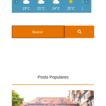
‹
›
19°C
21°C
24°C
25°C
26°C
26°C
Posts Populares