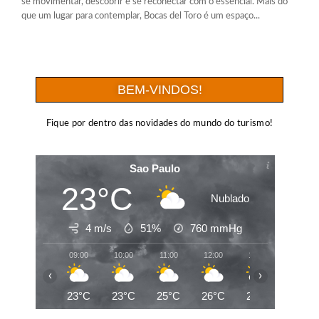
se movimentar, descobrir e se reconectar com o essencial. Mais do
que um lugar para contemplar, Bocas del Toro é um espaço...
BEM-VINDOS!
Fique por dentro das novidades do mundo do turismo!
Sao Paulo
23°C
Nublado
4 m/s
51%
760
mmHg
09:00
10:00
11:00
12:00
13:00
14:00
‹
›
23°C
23°C
25°C
26°C
27°C
28°C