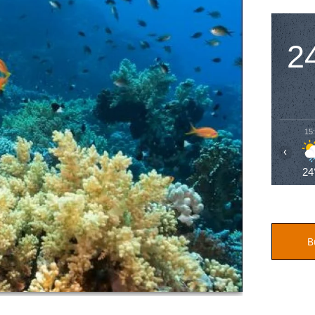
2
15
‹
24