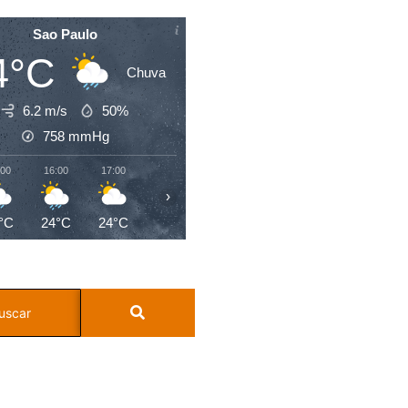
Sao Paulo
4°C
Chuva
6.2 m/s
50%
758
mmHg
:00
16:00
17:00
18:00
19:00
20:00
21:00
22:0
›
°C
24°C
24°C
22°C
21°C
20°C
20°C
19°