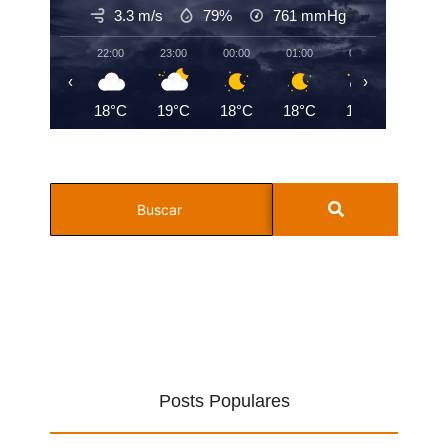
3.3 m/s
79%
761
mmHg
22:00
23:00
00:00
01:00
02:00
03:00
‹
›
18°C
19°C
18°C
18°C
18°C
18°C
Posts Populares