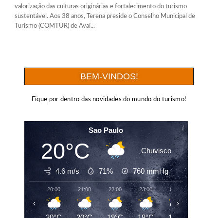
valorização das culturas originárias e fortalecimento do turismo
sustentável. Aos 38 anos, Terena preside o Conselho Municipal de
Turismo (COMTUR) de Avaí...
BEM-VINDOS!
Fique por dentro das novidades do mundo do turismo!
Sao Paulo
20°C
Chuvisco
4.6 m/s
71%
760
mmHg
20:00
21:00
22:00
23:00
00:00
01:00
‹
›
20°C
20°C
19°C
18°C
17°C
17°C