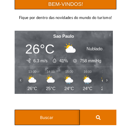
BEM-VINDOS!
Fique por dentro das novidades do mundo do turismo!
Sao Paulo
26°C
Nublado
6.3 m/s
41%
758
mmHg
13:00
14:00
15:00
16:00
17:00
18:00
‹
›
26°C
25°C
24°C
24°C
24°C
22°C