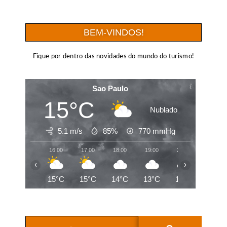
BEM-VINDOS!
Fique por dentro das novidades do mundo do turismo!
Sao Paulo
15°C
Nublado
5.1 m/s
85%
770
mmHg
16:00
17:00
18:00
19:00
20:00
21:00
‹
›
15°C
15°C
14°C
13°C
13°C
13°C