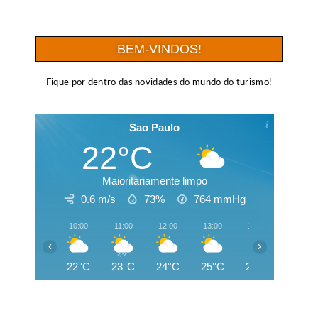
BEM-VINDOS!
Fique por dentro das novidades do mundo do turismo!
Sao Paulo
22°C
Maioritariamente limpo
0.6 m/s
73%
764
mmHg
10:00
11:00
12:00
13:00
14:00
15:00
‹
›
22°C
23°C
24°C
25°C
25°C
23°C