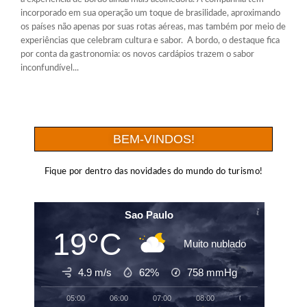
incorporado em sua operação um toque de brasilidade, aproximando
os países não apenas por suas rotas aéreas, mas também por meio de
experiências que celebram cultura e sabor. A bordo, o destaque fica
por conta da gastronomia: os novos cardápios trazem o sabor
inconfundível...
BEM-VINDOS!
Fique por dentro das novidades do mundo do turismo!
Sao Paulo
19°C
Muito nublado
4.9 m/s
62%
758
mmHg
05:00
06:00
07:00
08:00
09:00
10:00