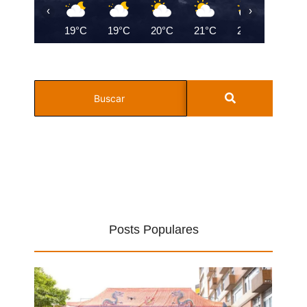
‹
›
19°C
19°C
20°C
21°C
23°C
23°C
Posts Populares