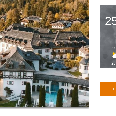
2
14
‹
25