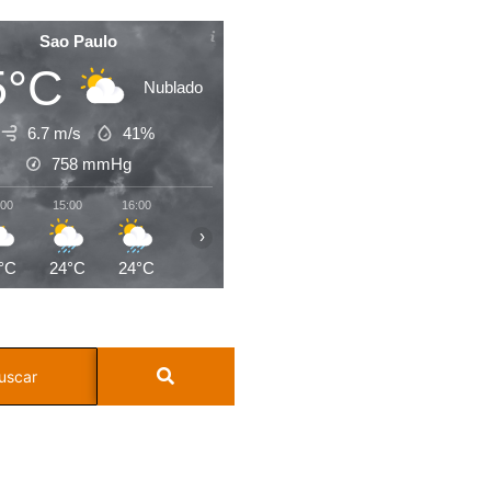
Sao Paulo
5°C
Nublado
6.7 m/s
41%
758
mmHg
:00
15:00
16:00
17:00
18:00
19:00
20:00
21:0
›
°C
24°C
24°C
24°C
22°C
21°C
20°C
20°