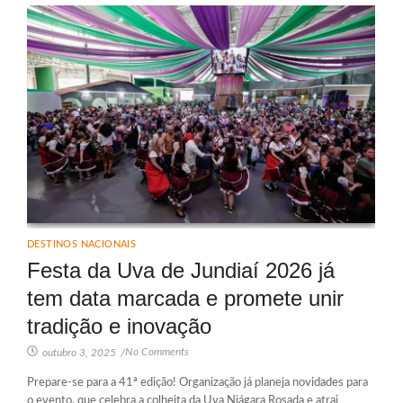
DESTINOS NACIONAIS
Festa da Uva de Jundiaí 2026 já
tem data marcada e promete unir
tradição e inovação
No Comments
outubro 3, 2025
/
Prepare-se para a 41ª edição! Organização já planeja novidades para
o evento, que celebra a colheita da Uva Niágara Rosada e atrai