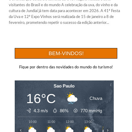
visitantes do Brasil e do mundo A celebração da uva, do vinho e da
cultura de Jundiaí já tem data para acontecer em 2026. A 41ª Festa
da Uva e 12ª Expo Vinhos será realizada de 15 de janeiro a 8 de
fevereiro, prometendo repetir o sucesso da edição anterior...
BEM-VINDOS!
Fique por dentro das novidades do mundo do turismo!
Sao Paulo
16°C
Chuva
4.3 m/s
86%
770
mmHg
10:00
11:00
12:00
13:00
14:00
15:00
‹
›